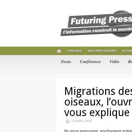
L’AGENCE
NOS PRESTATIONS
ACTUA
Focus
Conférences
Vidéo
R
Migrations de
oiseaux, l’ouv
vous explique 
13 AVRIL 2020
Ils nous entourent, enchantent notre