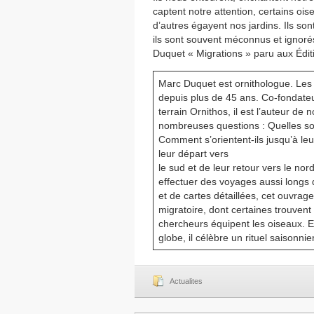
captent notre attention, certains ois
d’autres égayent nos jardins. Ils son
ils sont souvent méconnus et ignorés
Duquet « Migrations » paru aux Éditi
Marc Duquet est ornithologue. Les 
depuis plus de 45 ans. Co-fondateu
terrain Ornithos, il est l’auteur d
nombreuses questions : Quelles so
Comment s’orientent-ils jusqu’à leu
leur départ vers
le sud et de leur retour vers le nor
effectuer des voyages aussi longs 
et de cartes détaillées, cet ouvr
migratoire, dont certaines trouven
chercheurs équipent les oiseaux. En
globe, il célèbre un rituel saisonn
Actualites