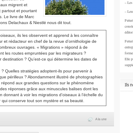
– Les
eaux migrent et
t partout et pourtant
– Leur
. Le livre de Marc
Futuri
ons Delachaux & Niestlé nous dit tout.
constr
éditor
oiseaux, ils les observent et apprend à les connaître
Futur
r et rédacteur en chef de la revue d’ornithologie de
entrep
e nombreux ouvrages. « Migrations » répond à de
forme
nt les routes empruntées par les migrateurs ?
Elle 
r destination ? Qu’est-ce qui détermine les dates de
suppl
d ? Quelles stratégies adoptent-ils pour parvenir à
que périlleux ? Abondamment illustré de photographies
age répond aux grandes questions sur le phénomène
Ils 
t des réponses grâce aux minuscules balises dont les
 donnant à voir les migrations d’oiseaux à l’échelle du
ier qui conserve tout son mystère et sa beauté.
A la une