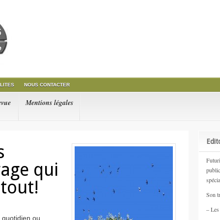
LITES
NOUS CONTACTER
evue
Mentions légales
Edit
s
Futur
rage qui
public
spécia
tout!
Son tr
– Les 
 quotidien ou